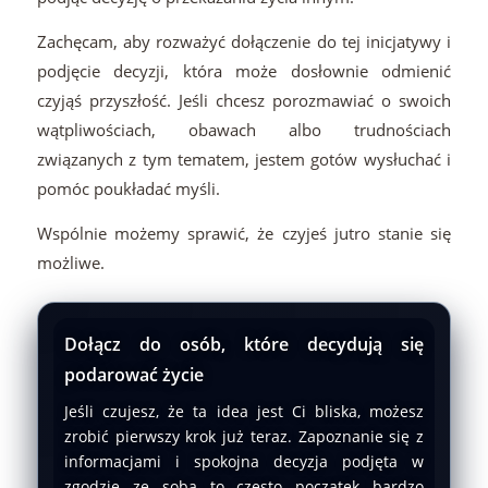
Zachęcam, aby rozważyć dołączenie do tej inicjatywy i
podjęcie decyzji, która może dosłownie odmienić
czyjąś przyszłość. Jeśli chcesz porozmawiać o swoich
wątpliwościach, obawach albo trudnościach
związanych z tym tematem, jestem gotów wysłuchać i
pomóc poukładać myśli.
Wspólnie możemy sprawić, że czyjeś jutro stanie się
możliwe.
Dołącz do osób, które decydują się
podarować życie
Jeśli czujesz, że ta idea jest Ci bliska, możesz
zrobić pierwszy krok już teraz. Zapoznanie się z
informacjami i spokojna decyzja podjęta w
zgodzie ze sobą to często początek bardzo